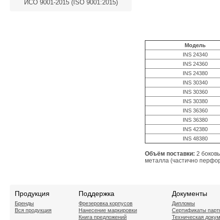
ИСО 9001-2015 (ISO 9001:2015)
Модель
INS 24340
INS 24360
INS 24380
INS 30340
INS 30360
INS 30380
INS 36360
INS 36380
INS 42380
INS 48380
Объём поставки:
2 боков
металла (частично перфор
Продукция
Поддержка
Документы
Бренды
Фрезеровка корпусов
Дипломы
Вся продукция
Нанесение маркировки
Сертификаты парт
Книга предложений
Техническая доку