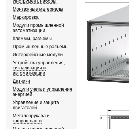
Инструмент, наборы
Монтажные материалы
Маркировка
Модули промышленной
автоматизации
Клеммы, разъемы
Промышленные разъемы
Интерфейсные модули
Устройства управления,
сигнализации и
автоматизации
Датчики
Модули учета и управления
энергией
Управление и защита
двигателей
Металлорукава и
гофрошланги
Модули промышленной