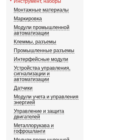
Инструмент, наборы
Монтажные материалы
Маркировка
Модули промышленной
автоматизации
Клеммы, разъемы
Промышленные разъемы
Интерфейсные модули
Устройства управления,
сигнализации и
автоматизации
Датчики
Модули учета и управления
энергией
Управление и защита
двигателей
Металлорукава и
гофрошланги
Модули промышленной