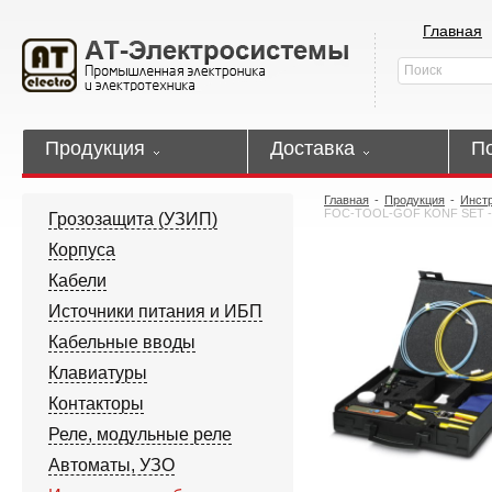
Главная
Продукция
Доставка
П
Главная
-
Продукция
-
Инст
FOC-TOOL-GOF KONF SET - 
Грозозащита (УЗИП)
Корпуса
Кабели
Источники питания и ИБП
Кабельные вводы
Клавиатуры
Контакторы
Реле, модульные реле
Автоматы, УЗО