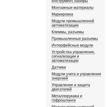
Инструмент, наборы
Монтажные материалы
Маркировка
Модули промышленной
автоматизации
Клеммы, разъемы
Промышленные разъемы
Интерфейсные модули
Устройства управления,
сигнализации и
автоматизации
Датчики
Модули учета и управления
энергией
Управление и защита
двигателей
Металлорукава и
гофрошланги
Модули промышленной