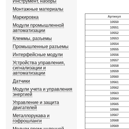
Инструмент, наборы
Монтажные материалы
Маркировка
Артикул
10550
Модули промышленной
10551
автоматизации
10552
Клеммы, разъемы
10553
10554
Промышленные разъемы
10555
Интерфейсные модули
10556
10557
Устройства управления,
10558
сигнализации и
10559
автоматизации
10560
Датчики
10561
10562
Модули учета и управления
10563
энергией
10564
Управление и защита
10565
двигателей
10566
Металлорукава и
10567
гофрошланги
10568
10569
Модули промышленной