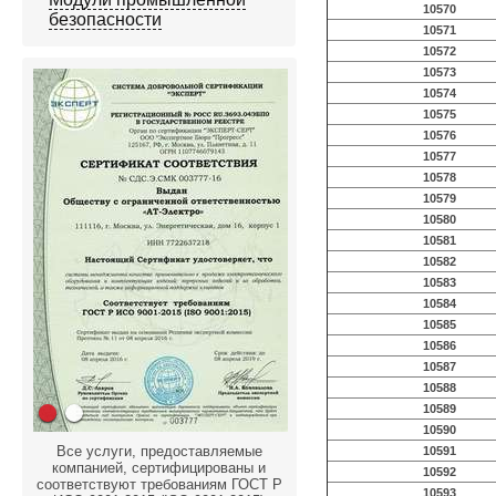
10570
безопасности
10571
10572
10573
10574
10575
10576
10577
10578
10579
10580
10581
10582
10583
10584
10585
10586
10587
10588
10589
10590
Все услуги, предоставляемые
10591
компанией, сертифицированы и
10592
соответствуют требованиям ГОСТ Р
10593