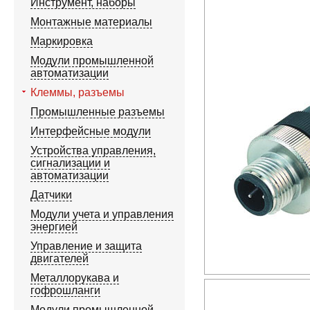
Инструмент, наборы
Монтажные материалы
Маркировка
Модули промышленной
автоматизации
Клеммы, разъемы
Промышленные разъемы
Интерфейсные модули
Устройства управления,
сигнализации и
автоматизации
Датчики
Модули учета и управления
энергией
Управление и защита
двигателей
Металлорукава и
гофрошланги
Модули промышленной