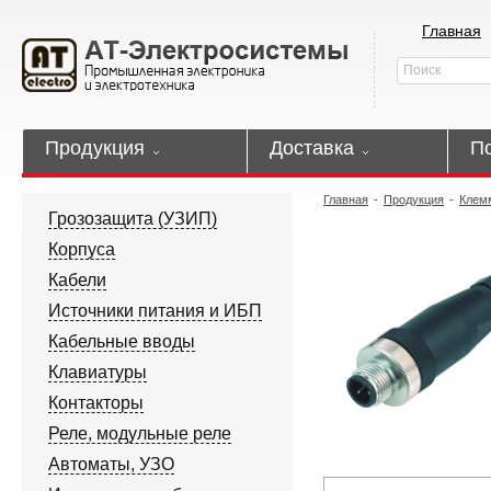
Главная
Продукция
Доставка
П
Главная
-
Продукция
-
Клем
Грозозащита (УЗИП)
Корпуса
Кабели
Источники питания и ИБП
Кабельные вводы
Клавиатуры
Контакторы
Реле, модульные реле
Автоматы, УЗО