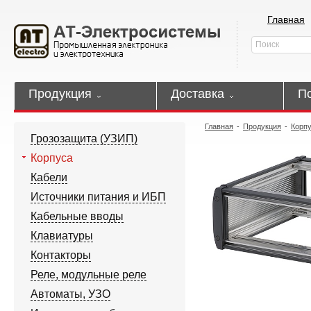
Главная
Продукция
Доставка
П
Главная
-
Продукция
-
Корп
Грозозащита (УЗИП)
Корпуса
Кабели
Источники питания и ИБП
Кабельные вводы
Клавиатуры
Контакторы
Реле, модульные реле
Автоматы, УЗО