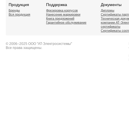
Продукция
Поддержка
Документы
Бренды
Фрезеровка корпусов
Дипломы
Вся продукция
Нанесение маркировки
Сертификаты парт
Книга предложений
Техническая доку
Гарантийное обслуживание
компании АТ-Элек
сертификаты
Сертификаты соот
© 2006–2025 ООО "AT-Электросистемы"
Все права защищены.