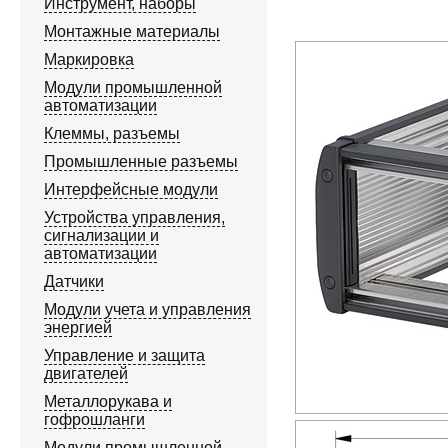
Инструмент, наборы
Монтажные материалы
Маркировка
Модули промышленной
автоматизации
Клеммы, разъемы
Промышленные разъемы
Интерфейсные модули
Устройства управления,
сигнализации и
автоматизации
Датчики
Модули учета и управления
энергией
Управление и защита
двигателей
Металлорукава и
гофрошланги
Модули промышленной