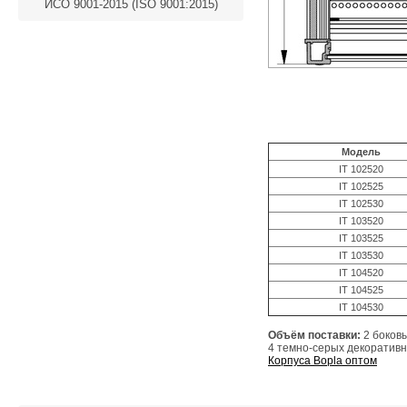
ИСО 9001-2015 (ISO 9001:2015)
Модель
IT 102520
IT 102525
IT 102530
IT 103520
IT 103525
IT 103530
IT 104520
IT 104525
IT 104530
Объём поставки:
2 боков
4 темно-серых декоратив
Корпуса Bopla оптом