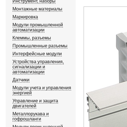
Инструмент, наборы
Монтажные материалы
Маркировка
Модули промышленной
автоматизации
Клеммы, разъемы
Промышленные разъемы
Интерфейсные модули
Устройства управления,
сигнализации и
автоматизации
Датчики
Модули учета и управления
энергией
Управление и защита
двигателей
Металлорукава и
гофрошланги
Модули промышленной