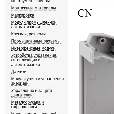
Инструмент, наборы
Монтажные материалы
Маркировка
Модули промышленной
автоматизации
Клеммы, разъемы
Промышленные разъемы
Интерфейсные модули
Устройства управления,
сигнализации и
автоматизации
Датчики
Модули учета и управления
энергией
Управление и защита
двигателей
Металлорукава и
гофрошланги
Модули промышленной