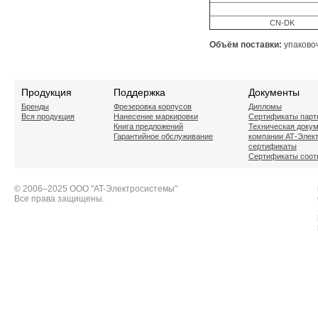
CN-DK
Объём поставки:
упаково
Продукция
Поддержка
Документы
Бренды
Фрезеровка корпусов
Дипломы
Вся продукция
Нанесение маркировки
Сертификаты парт
Книга предложений
Техническая доку
Гарантийное обслуживание
компании АТ-Элек
сертификаты
Сертификаты соот
© 2006–2025 ООО "AT-Электросистемы"
Все права защищены.