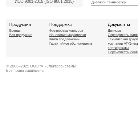
ИСО 9001-2015 (ISO 9001:2015)
Диапазон температур
Продукция
Поддержка
Документы
Бренды
Фрезеровка корпусов
Дипломы
Вся продукция
Нанесение маркировки
Сертификаты парт
Книга предложений
Техническая доку
Гарантийное обслуживание
компании АТ-Элек
сертификаты
Сертификаты соот
© 2006–2025 ООО "AT-Электросистемы"
Все права защищены.