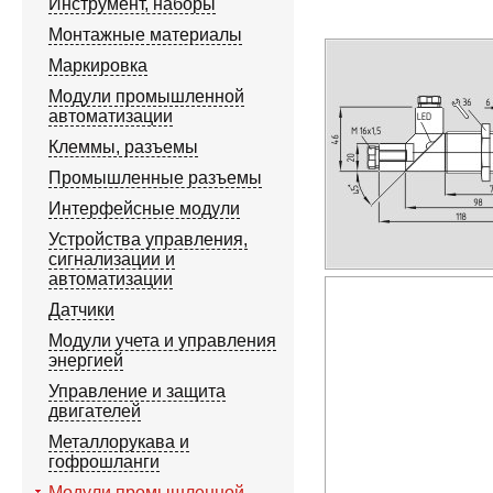
Инструмент, наборы
Монтажные материалы
Маркировка
Модули промышленной
автоматизации
Клеммы, разъемы
Промышленные разъемы
Интерфейсные модули
Устройства управления,
сигнализации и
автоматизации
Датчики
Модули учета и управления
энергией
Управление и защита
двигателей
Металлорукава и
гофрошланги
Модули промышленной