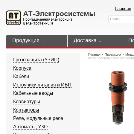
Главная
Продукция
Доставка
П
Главная
-
Продукция
-
Моду
Фото-электрические бесконта
Грозозащита (УЗИП)
Корпуса
Кабели
Источники питания и ИБП
Кабельные вводы
Клавиатуры
Контакторы
Реле, модульные реле
Автоматы, УЗО