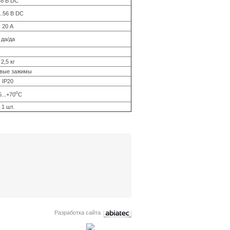
48 В DC
..56 В DC
20 А
да/да
2,5 кг
вые зажимы
IP20
о
5...+70
С
1 шт.
Разработка сайта