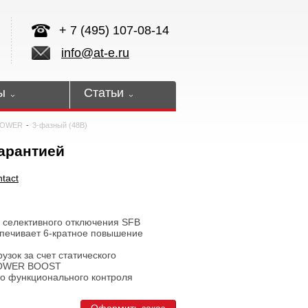
+ 7 (495) 107-08-14
info@at-e.ru
ы
Статьи
POWER
-
3-фазный (48В)
гарантией
tact
о селективного отключения SFB
еспечивает 6-кратное повышение
узок за счет статического
POWER BOOST
го функционального контроля