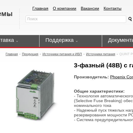
Главная
О компании
Вакансии
Контакты
тавка
Поддержка
Документ
Главная
-
Продукция
-
Источники питания и ИБП
-
Источники питания
-
QUINT 
3-фазный (48В) с 
Производитель:
Phoenix Con
Общие характеристики:
- Технология автоматическог
(Selective Fuse Breaking) об
номинального тока
- Надежный пуск тяжелых нагр
резервирования мощности 
- Система предупредительно