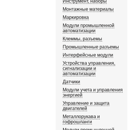
Инструмент, наборы
Монтажные материалы
Маркировка
Модули промышленной
автоматизации
Клеммы, разъемы
Промышленные разъемы
Интерфейсные модули
Устройства управления,
сигнализации и
автоматизации
Датчики
Модули учета и управления
энергией
Управление и защита
двигателей
Металлорукава и
гофрошланги
Модули промышленной