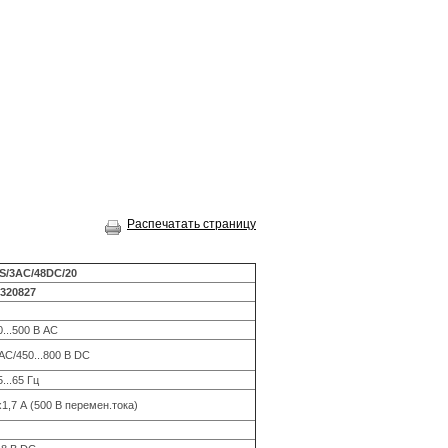
Распечатать страницу
S/3AC/48DC/20
320827
...500 В АС
 АС/450...800 В DС
5...65 Гц
х1,7 А (500 В перемен.тока)