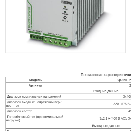
Технические характеристики
Модель
QUINT-P
Артикул
2
Входные данные
Диапазон номинальных напряжений
3х400
Диапазон входных напряжений пер./
320...575 В
пост. ток
Диапазон частот
4
Потребляемый ток (при номинальной
3x2,1 A (400 В АС)/ 3
нагрузке)
Выходные данные