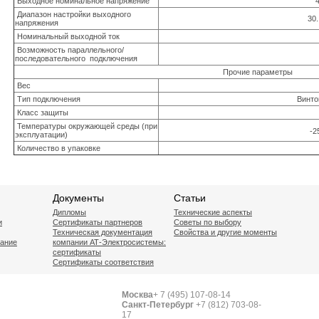
Выходное номинальное напряжение
Диапазон настройки выходного
30.
напряжения
Номинальный выходной ток
Возможность параллельного/
последовательного подключения
Прочие параметры
Вес
Тип подключения
Винто
Класс защиты
Температуры окружающей среды (при
-2
эксплуатации)
Количество в упаковке
Документы
Статьи
Дипломы
Технические аспекты
и
Сертификаты партнеров
Советы по выбору
Техническая документация
Свойства и другие моменты
вание
компании АТ-Электросистемы:
сертификаты
Сертификаты соответствия
Москва
+ 7 (495) 107-08-14
Санкт-Петербург
+7 (812) 703-08-
17