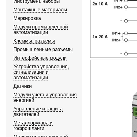
Инструмент, наборы
Монтажные материалы
Маркировка
Модули промышленной
автоматизации
Клеммы, разъемы
Промышленные разъемы
Интерфейсные модули
Устройства управления,
сигнализации и
автоматизации
Датчики
Модули учета и управления
энергией
Управление и защита
двигателей
Металлорукава и
гофрошланги
Модули промышленной