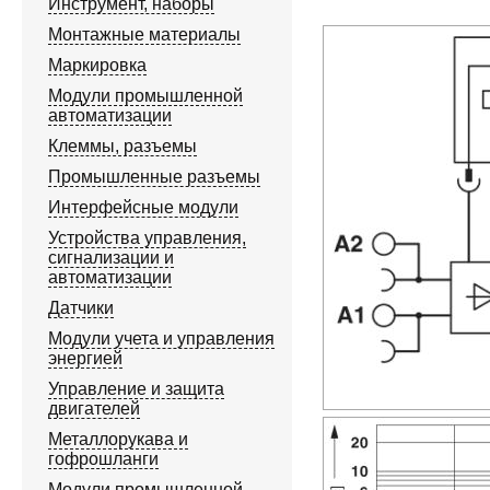
Инструмент, наборы
Монтажные материалы
Маркировка
Модули промышленной
автоматизации
Клеммы, разъемы
Промышленные разъемы
Интерфейсные модули
Устройства управления,
сигнализации и
автоматизации
Датчики
Модули учета и управления
энергией
Управление и защита
двигателей
Металлорукава и
гофрошланги
Модули промышленной