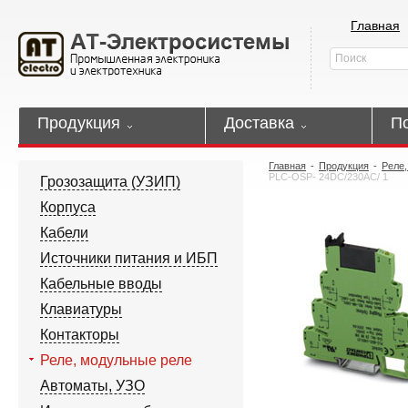
Главная
Продукция
Доставка
П
Главная
-
Продукция
-
Реле,
PLC-OSP- 24DC/230AC/ 1
Грозозащита (УЗИП)
Корпуса
Кабели
Источники питания и ИБП
Кабельные вводы
Клавиатуры
Контакторы
Реле, модульные реле
Автоматы, УЗО