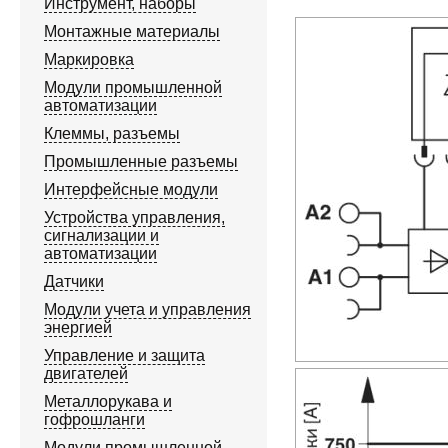
Инструмент, наборы
Монтажные материалы
Маркировка
Модули промышленной
автоматизации
Клеммы, разъемы
Промышленные разъемы
Интерфейсные модули
Устройства управления,
сигнализации и
автоматизации
Датчики
Модули учета и управления
энергией
Управление и защита
двигателей
Металлорукава и
гофрошланги
Модули промышленной