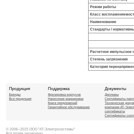
Режим работы
Класс воспламеняемост
Наименование
Стандарты / нормативн
Расчетное импульсное н
Степень загрязнения
Категория перенапряже
Продукция
Поддержка
Документы
Бренды
Фрезеровка корпусов
Дипломы
Вся продукция
Нанесение маркировки
Сертификаты парт
Книга предложений
Техническая доку
Гарантийное обслуживание
компании АТ-Элек
сертификаты
Сертификаты соот
© 2006–2025 ООО "AT-Электросистемы"
Все права защищены.