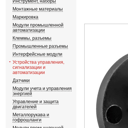
Инструмент, наборы
Монтажные материалы
Маркировка
Модули промышленной
автоматизации
Клеммы, разъемы
Промышленные разъемы
Интерфейсные модули
Устройства управления,
сигнализации и
автоматизации
Датчики
Модули учета и управления
энергией
Управление и защита
двигателей
Металлорукава и
гофрошланги
Модули промышленной