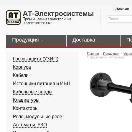
Главная
Продукция
Доставка
П
Главная
-
Продукция
-
Устро
С пружинным возвратом
Грозозащита (УЗИП)
Корпуса
Кабели
Источники питания и ИБП
Кабельные вводы
Клавиатуры
Контакторы
Реле, модульные реле
Автоматы, УЗО