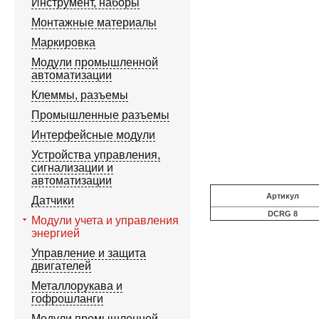
Инструмент, наборы
Монтажные материалы
Маркировка
Модули промышленной
автоматизации
Клеммы, разъемы
Промышленные разъемы
Интерфейсные модули
Устройства управления,
сигнализации и
автоматизации
Артикул
Датчики
DCRG 8
Модули учета и управления
энергией
Управление и защита
двигателей
Металлорукава и
гофрошланги
Модули промышленной