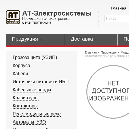
Главная
Продукция
Доставка
П
Главная
-
Продукция
-
Модул
Автоматические регуляторы 
Грозозащита (УЗИП)
Корпуса
Кабели
Источники питания и ИБП
Кабельные вводы
Клавиатуры
Контакторы
Реле, модульные реле
Автоматы, УЗО