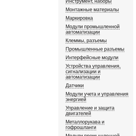
Инструмент, наборы
Монтажные материалы
Маркировка
Модули промышленной
автоматизации
Клеммы, разъемы
Промышленные разъемы
Интерфейсные модули
Устройства управления,
сигнализации и
автоматизации
Датчики
Модули учета и управления
энергией
Управление и защита
двигателей
Металлорукава и
гофрошланги
Модули промышленной