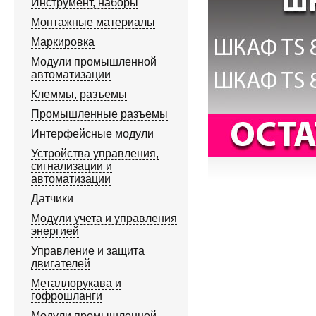
Инструмент, наборы
Монтажные материалы
Маркировка
Модули промышленной
автоматизации
Клеммы, разъемы
Промышленные разъемы
Интерфейсные модули
Устройства управления,
сигнализации и
автоматизации
Датчики
Модули учета и управления
энергией
Управление и защита
двигателей
Металлорукава и
гофрошланги
Модули промышленной