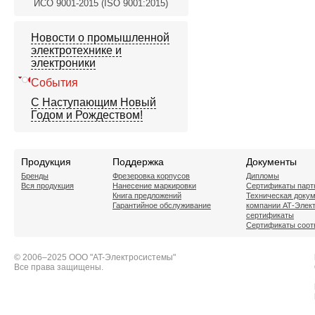
ИСО 9001-2015 (ISO 9001:2015)
Новости о промышленной
электротехнике и
электроники
События
C Наступающим Новый
Годом и Рождеством!
Продукция
Поддержка
Документы
Бренды
Фрезеровка корпусов
Дипломы
Вся продукция
Нанесение маркировки
Сертификаты парт
Книга предложений
Техническая доку
Гарантийное обслуживание
компании АТ-Элек
сертификаты
Сертификаты соот
© 2006–2025 ООО "AT-Электросистемы"
Все права защищены.