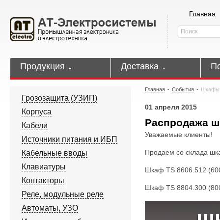
Главная
Продукция
Доставка
П
Главная
-
События
-
Шкафы 
Грозозащита (УЗИП)
01 апреля 2015
Корпуса
Распродажа ш
Кабели
Уважаемые клиенты!
Источники питания и ИБП
Продаем со склада шк
Кабельные вводы
Клавиатуры
Шкаф TS 8606.512 (60
Контакторы
Шкаф TS 8804.300 (80
Реле, модульные реле
Автоматы, УЗО