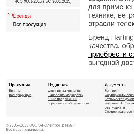
ИСО 9001-2015 (ISO 9001:2015)
для применен
технике, вет
Бренды
отрасли теле
Вся продукция
Бренд Hartin
качества, об
приобрести 
выгодной дос
Продукция
Поддержка
Документы
Бренды
Фрезеровка корпусов
Дипломы
Вся продукция
Нанесение маркировки
Сертификаты парт
Книга предложений
Техническая доку
Гарантийное обслуживание
компании АТ-Элек
сертификаты
Сертификаты соот
© 2006–2025 ООО "AT-Электросистемы"
Все права защищены.