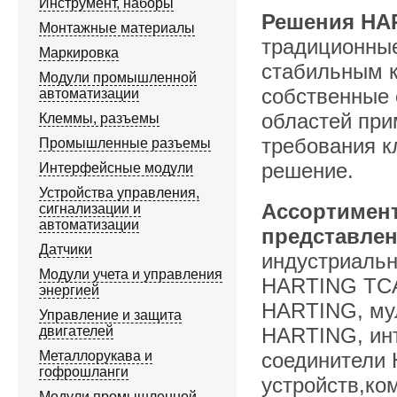
Инструмент, наборы
Решения HA
Монтажные материалы
традиционные
Маркировка
стабильным 
Модули промышленной
собственные 
автоматизации
областей при
Клеммы, разъемы
требования к
Промышленные разъемы
решение.
Интерфейсные модули
Устройства управления,
Ассортимен
сигнализации и
автоматизации
представле
Датчики
индустриаль
Модули учета и управления
HARTING TCA 
энергией
HARTING, му
Управление и защита
двигателей
HARTING, ин
Металлорукава и
соединители 
гофрошланги
устройств,ко
Модули промышленной