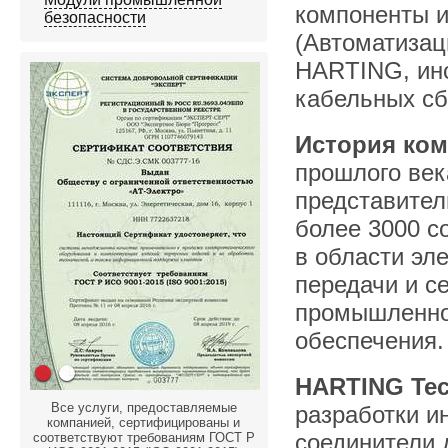
компоненты и
безопасности
(Автоматизац
HARTING, ин
кабельных сб
История ко
прошлого век
представител
более 3000 с
в области эле
передачи и с
промышленнос
обеспечения.
HARTING Tec
Все услуги, предоставляемые
разработки и
компанией, сертифицированы и
соединители 
соответствуют требованиям ГОСТ Р