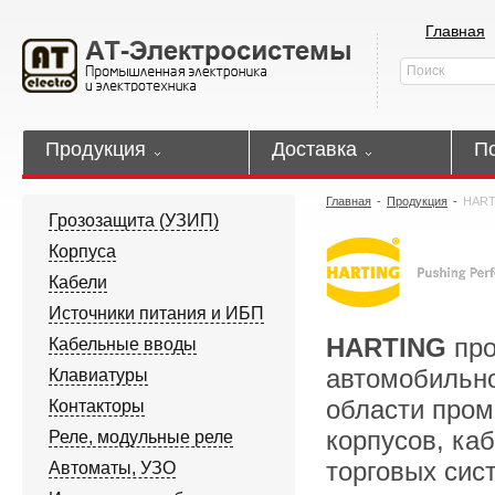
Главная
Продукция
Доставка
П
Главная
-
Продукция
-
HART
Грозозащита (УЗИП)
Корпуса
Кабели
Источники питания и ИБП
HARTING
пр
Кабельные вводы
автомобильно
Клавиатуры
области про
Контакторы
корпусов, ка
Реле, модульные реле
торговых сис
Автоматы, УЗО