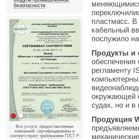
меняющимися
безопасности
переключилис
пластмасс. В
кабельный вв
послужило на
Продукты и
обеспечения 
регламенту I
компьютерны
видеонаблюде
окружающей с
судах, но и в
Продукция 
предъявляемы
Все услуги, предоставляемые
компанией, сертифицированы и
механические
соответствуют требованиям ГОСТ Р