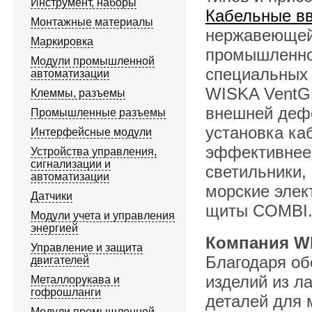
Инструмент, наборы
Кабельные в
Монтажные материалы
нержавеющей 
Маркировка
промышленнос
Модули промышленной
специальных 
автоматизации
WISKA VentG
Клеммы, разъемы
внешней деф
Промышленные разъемы
установка ка
Интерфейсные модули
эффективнее.
Устройства управления,
сигнализации и
светильники,
автоматизации
морские элек
Датчики
щиты COMBI
Модули учета и управления
энергией
Компания W
Управление и защита
Благодаря об
двигателей
изделий из л
Металлорукава и
гофрошланги
деталей для м
Модули промышленной