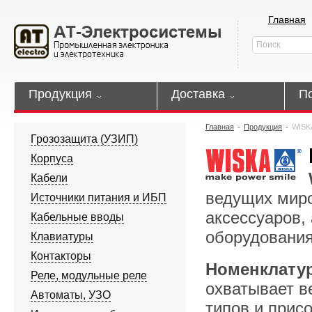
Главная
Продукция
Доставка
П
Главная
-
Продукция
-
WISK
Грозозащита (УЗИП)
Корпуса
Кабели
ведущих миро
Источники питания и ИБП
аксессуаров,
Кабельные вводы
оборудования
Клавиатуры
Контакторы
Номенклату
Реле, модульные реле
охватывает в
Автоматы, УЗО
типов и прис